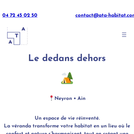
Aller
au
04 72 45 02 50
contact@ata-habitat.co
contenu
Le dedans dehors
Neyron • Ain
Un espace de vie réinventé.
La véranda transforme votre habitat en un lieu où le
confort et nature s’harmonisent, tout en créant une